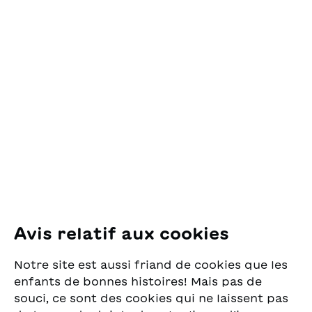
Contact
OSL Œuvre Suisse
des Lectures
pour la Jeunesse
Pfingstweidstrasse 16
8005 Zürich
E-Mail:
office@sjw.ch
Tel: +41 44 462 49 40
Suivez-nous
Avis relatif aux cookies
Instagram
Notre site est aussi friand de cookies que les
Facebook
enfants de bonnes histoires! Mais pas de
souci, ce sont des cookies qui ne laissent pas
Service de livraison