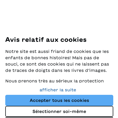
E-Mail:
office@sjw.ch
Tel: +41 44 462 49 40
Suivez-nous
Avis relatif aux cookies
Instagram
Notre site est aussi friand de cookies que les
Facebook
enfants de bonnes histoires! Mais pas de
souci, ce sont des cookies qui ne laissent pas
Service de livraison
de traces de doigts dans les livres d’images.
Nous prenons très au sérieux la protection
Librairie
de vos données et nous tenons à ce que vous
afficher la suite
trouviez toujours les meilleurs livres pour
Médias
enfants dans notre assortiment. Ce site
Accepter tous les cookies
utilise des cookies et d'autres technologies
Sélectionner soi-même
de suivi pour améliorer constamment la
Impressum