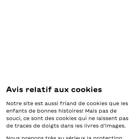
OSL Œuvre Suisse
des Lectures
pour la Jeunesse
Pfingstweidstrasse 16
8005 Zürich
E-Mail:
office@sjw.ch
Tel: +41 44 462 49 40
Suivez-nous
Avis relatif aux cookies
Instagram
Notre site est aussi friand de cookies que les
Facebook
enfants de bonnes histoires! Mais pas de
souci, ce sont des cookies qui ne laissent pas
Service de livraison
de traces de doigts dans les livres d’images.
Nous prenons très au sérieux la protection