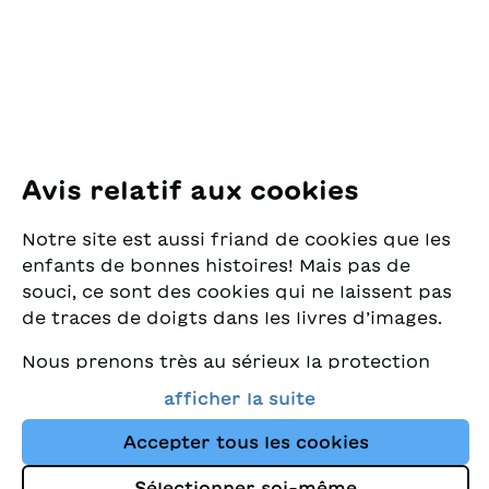
8005 Zürich
E-Mail:
office@sjw.ch
Tel: +41 44 462 49 40
Suivez-nous
Avis relatif aux cookies
Instagram
Notre site est aussi friand de cookies que les
Facebook
enfants de bonnes histoires! Mais pas de
souci, ce sont des cookies qui ne laissent pas
Service de livraison
de traces de doigts dans les livres d’images.
Nous prenons très au sérieux la protection
Librairie
de vos données et nous tenons à ce que vous
afficher la suite
trouviez toujours les meilleurs livres pour
Médias
enfants dans notre assortiment. Ce site
Accepter tous les cookies
utilise des cookies et d'autres technologies
Sélectionner soi-même