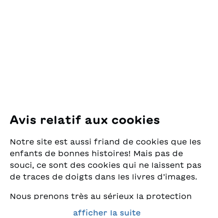
des Lectures
pour la Jeunesse
Pfingstweidstrasse 16
8005 Zürich
E-Mail:
office@sjw.ch
Tel: +41 44 462 49 40
Suivez-nous
Avis relatif aux cookies
Instagram
Notre site est aussi friand de cookies que les
Facebook
enfants de bonnes histoires! Mais pas de
souci, ce sont des cookies qui ne laissent pas
Service de livraison
de traces de doigts dans les livres d’images.
Nous prenons très au sérieux la protection
Librairie
de vos données et nous tenons à ce que vous
afficher la suite