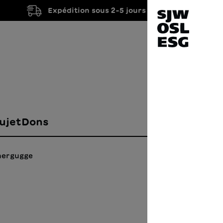
Expédition sous 2-5 jours ouvrés
ujet
Dons
chergugge