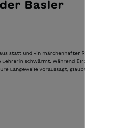
der Basler
Haus statt und «in märchenhafter Ruhe und
e Lehrerin schwärmt. Während Elroy aus der Schüle
pure Langeweile voraussagt, glaubt Tom, dass an d