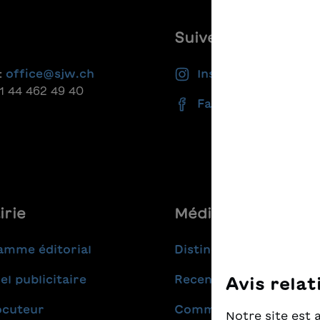
Suivez-nous
:
office@sjw.ch
Instagram
41 44 462 49 40
Facebook
irie
Médias
amme éditorial
Distinctions
el publicitaire
Recensions
Avis relat
ocuteur
Communiqués de pres
Notre site est 