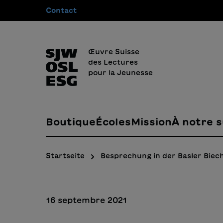
Contact
recherche
Passer à la navigation principale
Œuvre Suisse
des Lectures
pour la Jeunesse
Boutique
Écoles
Mission
À notre s
Startseite
Besprechung in der Basler Bie
16 septembre 2021