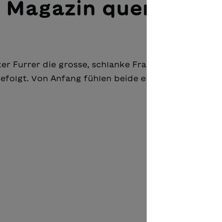
 Magazin querlesen
r Furrer die grosse, schlan­ke Frau aufgefallen. Na
l gefolgt. Von Anfang fühlen beide eine starke