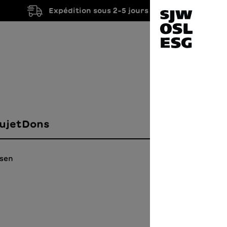
Expédition sous 2-5 jours ouvrés
ujet
Dons
esen