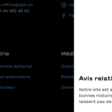
:
office@sjw.ch
Instagram
41 44 462 49 40
Facebook
irie
Médias
amme éditorial
Distinctions
el publicitaire
Recensions
Avis relat
ocuteur
Communiqués de pres
Notre site est 
bonnes histoire
laissent pas de
Nous prenons t