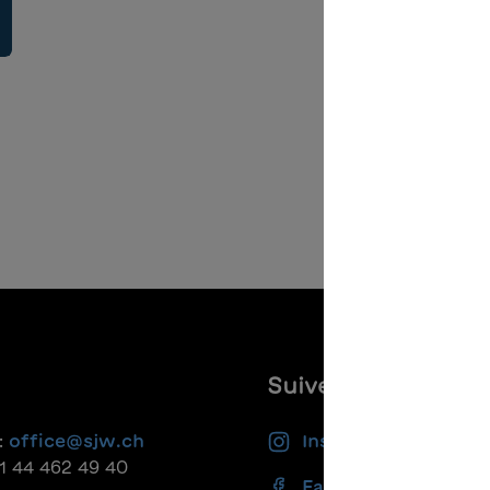
Suivez-nous
:
office@sjw.ch
Instagram
41 44 462 49 40
Facebook