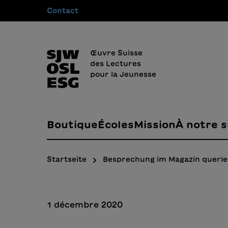
Contact
recherche
Passer à la navigation principale
Œuvre Suisse
des Lectures
pour la Jeunesse
Boutique
Écoles
Mission
À notre s
Startseite
Besprechung im Magazin querl
1 décembre 2020