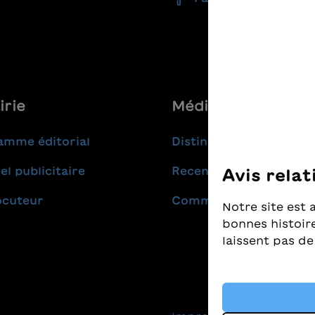
irie
Médias
amme éditorial
Distinctions
el publicitaire
Recensions
Avis relat
ocuteur
Communiqués de pres
Notre site est 
bonnes histoire
laissent pas de
Nous prenons t
nous tenons à c
livres pour enf