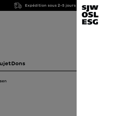
Expédition sous 2-5 jours ouvrés
ujet
Dons
esen