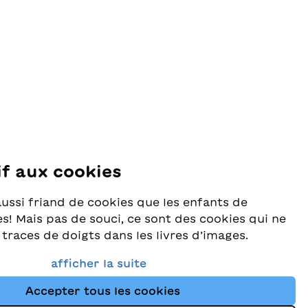
if aux cookies
se
aussi friand de cookies que les enfants de
s! Mais pas de souci, ce sont des cookies qui ne
 traces de doigts dans les livres d’images.
rès au sérieux la protection de vos données et
afficher la suite
e que vous trouviez toujours les meilleurs
Accepter tous les cookies
ants dans notre assortiment. Ce site utilise des