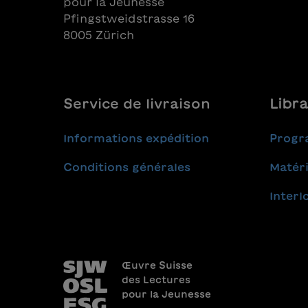
pour la Jeunesse
Pfingstweidstrasse 16
8005 Zürich
Service de livraison
Libra
Informations expédition
Progr
Conditions générales
Matéri
Interl
Œuvre Suisse
des Lectures
pour la Jeunesse