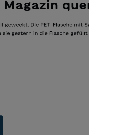
 Magazin querlesen
 geweckt. Die PET-Flasche mit Saft ist in der Küc
 sie gestern in die Flasche gefüllt haben?