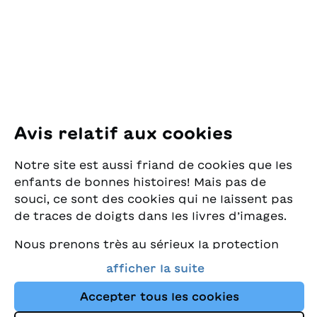
Pfingstweidstrasse 16
8005 Zürich
E-Mail:
office@sjw.ch
Tel: +41 44 462 49 40
Suivez-nous
Avis relatif aux cookies
Instagram
Notre site est aussi friand de cookies que les
Facebook
enfants de bonnes histoires! Mais pas de
souci, ce sont des cookies qui ne laissent pas
Service de livraison
de traces de doigts dans les livres d’images.
Nous prenons très au sérieux la protection
Librairie
de vos données et nous tenons à ce que vous
afficher la suite
trouviez toujours les meilleurs livres pour
Médias
enfants dans notre assortiment. Ce site
Accepter tous les cookies
utilise des cookies et d'autres technologies