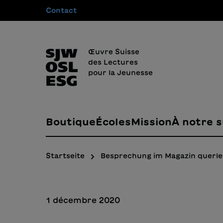
Contact
recherche
Passer à la navigation principale
Œuvre Suisse
des Lectures
pour la Jeunesse
Boutique
Écoles
Mission
À notre s
Startseite
Besprechung im Magazin querl
1 décembre 2020