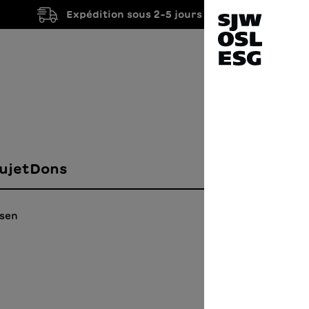
Expédition sous 2-5 jours ouvrés
ujet
Dons
esen