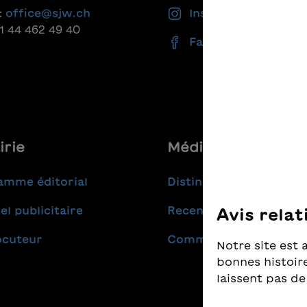
:
office@sjw.ch
Instagram
41 44 462 49 40
Facebook
irie
Médias
amme éditorial
Distinctions
el publicitaire
Recensions
Avis relat
ocuteur
Communiqués de pres
Notre site est 
bonnes histoire
laissent pas de
Nous prenons t