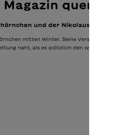
 Magazin querlesen
chhörnchen und der Nikolaus
rnchen mitten Winter. Sei­ne Versuche, die verste
Rettung naht, als es plötzlich den warmen Atem eine