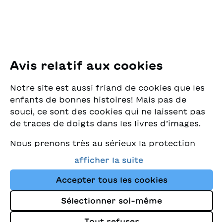
E-Mail:
office@sjw.ch
Tel: +41 44 462 49 40
Suivez-nous
Avis relatif aux cookies
Instagram
Notre site est aussi friand de cookies que les
Facebook
enfants de bonnes histoires! Mais pas de
souci, ce sont des cookies qui ne laissent pas
Service de livraison
de traces de doigts dans les livres d’images.
Nous prenons très au sérieux la protection
Librairie
de vos données et nous tenons à ce que vous
afficher la suite
trouviez toujours les meilleurs livres pour
Médias
enfants dans notre assortiment. Ce site
Accepter tous les cookies
utilise des cookies et d'autres technologies
Sélectionner soi-même
de suivi pour améliorer constamment la
Impressum
boutique et vous orienter vers les histoires
Tout refuser
Protection des données