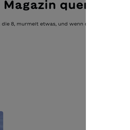
 Magazin querlesen
t die 8, murmelt etwas, und wenn der Lift hält, bef