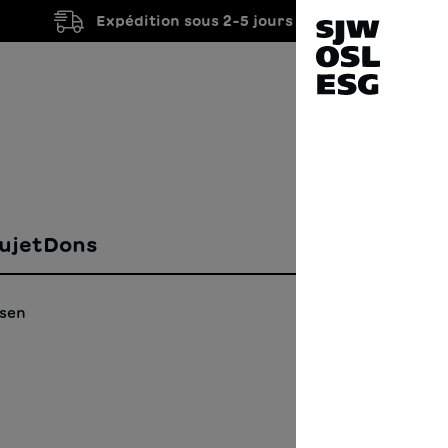
Expédition sous 2-5 jours ouvrés
ujet
Dons
esen