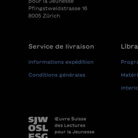
pour la Jeunesse
Pfingstweidstrasse 16
8005 Zürich
Service de livraison
Libra
Informations expédition
Progr
Conditions générales
Matéri
Interl
Œuvre Suisse
des Lectures
pour la Jeunesse