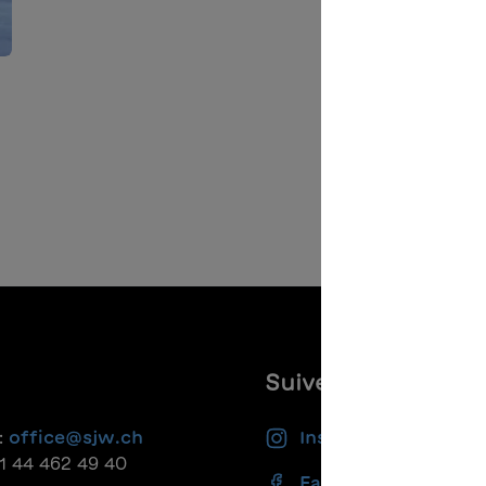
Suivez-nous
:
office@sjw.ch
Instagram
41 44 462 49 40
Facebook