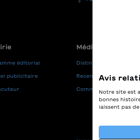
irie
Médias
amme éditorial
Distinctions
el publicitaire
Recensions
Avis relat
ocuteur
Communiqués de pres
Notre site est 
bonnes histoire
laissent pas de
Nous prenons t
nous tenons à c
livres pour enf