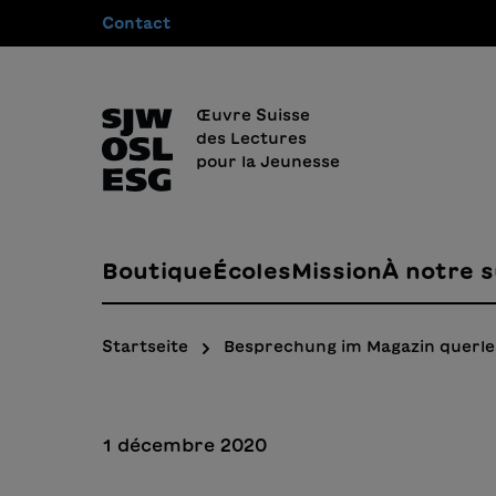
Contact
recherche
Passer à la navigation principale
Œuvre Suisse
des Lectures
pour la Jeunesse
Boutique
Écoles
Mission
À notre s
Startseite
Besprechung im Magazin querl
1 décembre 2020