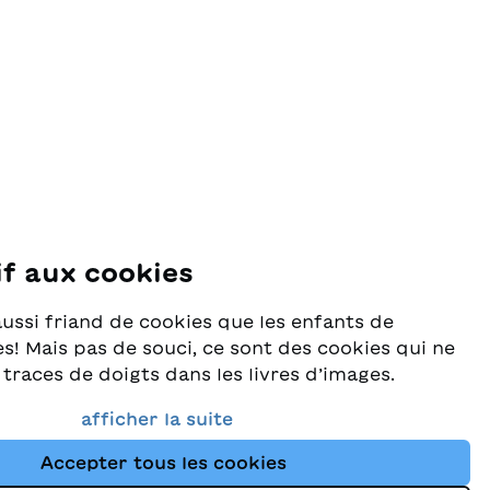
if aux cookies
se
aussi friand de cookies que les enfants de
s! Mais pas de souci, ce sont des cookies qui ne
 traces de doigts dans les livres d’images.
rès au sérieux la protection de vos données et
afficher la suite
e que vous trouviez toujours les meilleurs
Accepter tous les cookies
ants dans notre assortiment. Ce site utilise des