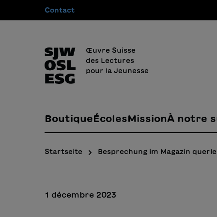
Contact
recherche
Passer à la navigation principale
Œuvre Suisse
des Lectures
pour la Jeunesse
Boutique
Écoles
Mission
À notre s
Startseite
Besprechung im Magazin querl
1 décembre 2023