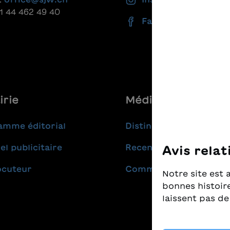
41 44 462 49 40
Facebook
irie
Médias
amme éditorial
Distinctions
el publicitaire
Recensions
Avis relat
ocuteur
Communiqués de pres
Notre site est 
bonnes histoire
laissent pas de
Nous prenons t