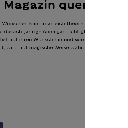
 Magazin querlesen
. Wünschen kann man sich theoretisch alles, aber wa
s die achtjährige Anna gar nicht glauben: Ihr gelieb
hst auf ihren Wunsch hin und wird so gross, dass er
ht, wird auf magische Weise wahr.