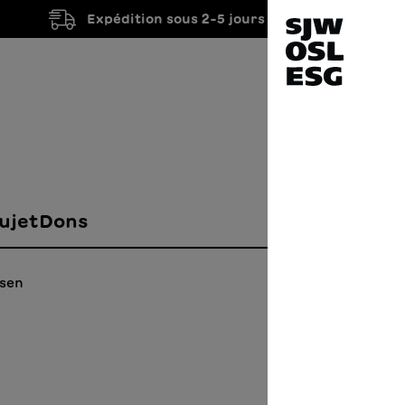
Expédition sous 2-5 jours ouvrés
ujet
Dons
esen