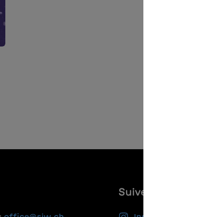
Suivez-nous
:
office@sjw.ch
Instagram