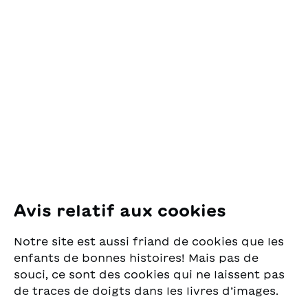
Contact
OSL Œuvre Suisse
des Lectures
pour la Jeunesse
Pfingstweidstrasse 16
8005 Zürich
E-Mail:
office@sjw.ch
Tel: +41 44 462 49 40
Suivez-nous
Avis relatif aux cookies
Instagram
Notre site est aussi friand de cookies que les
Facebook
enfants de bonnes histoires! Mais pas de
souci, ce sont des cookies qui ne laissent pas
Service de livraison
de traces de doigts dans les livres d’images.