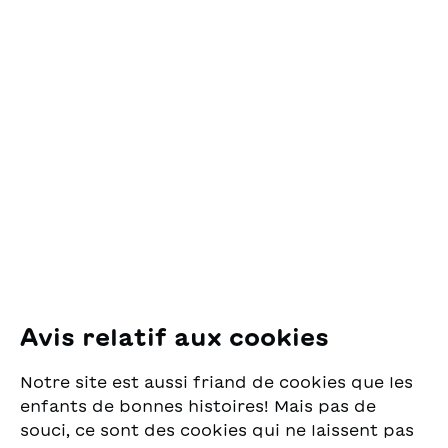
Contact
OSL Œuvre Suisse
des Lectures
pour la Jeunesse
Pfingstweidstrasse 16
8005 Zürich
E-Mail:
office@sjw.ch
Tel: +41 44 462 49 40
Suivez-nous
Avis relatif aux cookies
Instagram
Notre site est aussi friand de cookies que les
Facebook
enfants de bonnes histoires! Mais pas de
souci, ce sont des cookies qui ne laissent pas