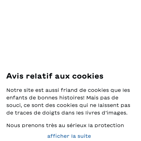
des Lectures
pour la Jeunesse
Pfingstweidstrasse 16
8005 Zürich
E-Mail:
office@sjw.ch
Tel: +41 44 462 49 40
Suivez-nous
Avis relatif aux cookies
Instagram
Notre site est aussi friand de cookies que les
Facebook
enfants de bonnes histoires! Mais pas de
souci, ce sont des cookies qui ne laissent pas
Service de livraison
de traces de doigts dans les livres d’images.
Nous prenons très au sérieux la protection
Librairie
de vos données et nous tenons à ce que vous
afficher la suite
trouviez toujours les meilleurs livres pour