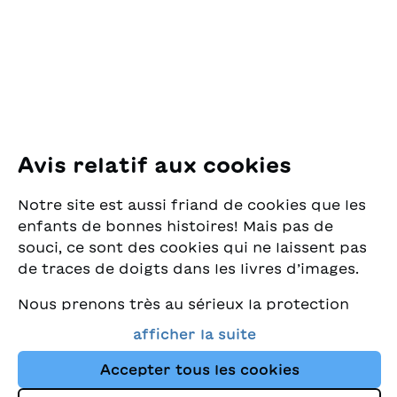
Pfingstweidstrasse 16
8005 Zürich
E-Mail:
office@sjw.ch
Tel: +41 44 462 49 40
Suivez-nous
Avis relatif aux cookies
Instagram
Notre site est aussi friand de cookies que les
Facebook
enfants de bonnes histoires! Mais pas de
souci, ce sont des cookies qui ne laissent pas
Service de livraison
de traces de doigts dans les livres d’images.
Nous prenons très au sérieux la protection
Librairie
de vos données et nous tenons à ce que vous
afficher la suite
trouviez toujours les meilleurs livres pour
Médias
enfants dans notre assortiment. Ce site
Accepter tous les cookies
utilise des cookies et d'autres technologies