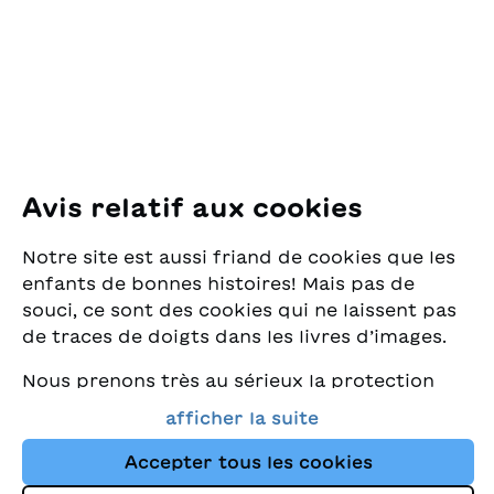
Pfingstweidstrasse 16
8005 Zürich
E-Mail:
office@sjw.ch
Tel: +41 44 462 49 40
Suivez-nous
Avis relatif aux cookies
Instagram
Notre site est aussi friand de cookies que les
Facebook
enfants de bonnes histoires! Mais pas de
souci, ce sont des cookies qui ne laissent pas
Service de livraison
de traces de doigts dans les livres d’images.
Nous prenons très au sérieux la protection
Librairie
de vos données et nous tenons à ce que vous
afficher la suite
trouviez toujours les meilleurs livres pour
Médias
enfants dans notre assortiment. Ce site
Accepter tous les cookies
utilise des cookies et d'autres technologies