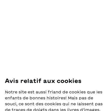
Contact
OSL Œuvre Suisse
des Lectures
pour la Jeunesse
Pfingstweidstrasse 16
8005 Zürich
E-Mail:
office@sjw.ch
Tel: +41 44 462 49 40
Suivez-nous
Avis relatif aux cookies
Instagram
Notre site est aussi friand de cookies que les
Facebook
enfants de bonnes histoires! Mais pas de
souci, ce sont des cookies qui ne laissent pas
Service de livraison
de traces de doigts dans les livres d’images.