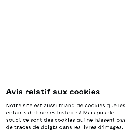
Contact
OSL Œuvre Suisse
des Lectures
pour la Jeunesse
Pfingstweidstrasse 16
8005 Zürich
E-Mail:
office@sjw.ch
Tel: +41 44 462 49 40
Suivez-nous
Avis relatif aux cookies
Instagram
Notre site est aussi friand de cookies que les
Facebook
enfants de bonnes histoires! Mais pas de
souci, ce sont des cookies qui ne laissent pas
Service de livraison
de traces de doigts dans les livres d’images.