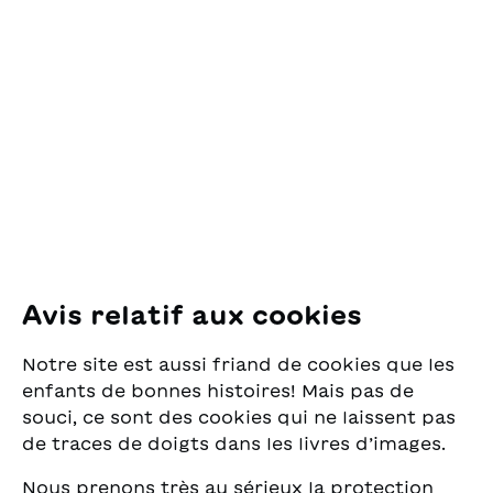
OSL Œuvre Suisse
des Lectures
pour la Jeunesse
Pfingstweidstrasse 16
8005 Zürich
E-Mail:
office@sjw.ch
Tel: +41 44 462 49 40
Suivez-nous
Avis relatif aux cookies
Instagram
Notre site est aussi friand de cookies que les
Facebook
enfants de bonnes histoires! Mais pas de
souci, ce sont des cookies qui ne laissent pas
Service de livraison
de traces de doigts dans les livres d’images.
Nous prenons très au sérieux la protection