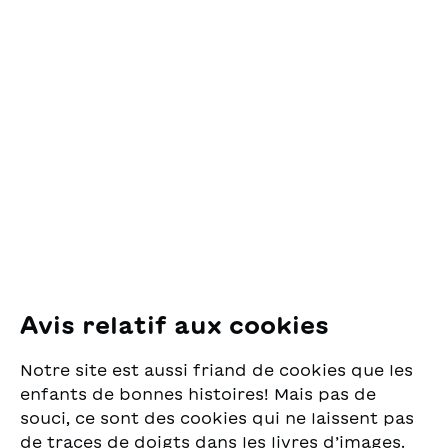
Contact
OSL Œuvre Suisse
des Lectures
pour la Jeunesse
Pfingstweidstrasse 16
8005 Zürich
E-Mail:
office@sjw.ch
Tel: +41 44 462 49 40
Suivez-nous
Avis relatif aux cookies
Instagram
Notre site est aussi friand de cookies que les
Facebook
enfants de bonnes histoires! Mais pas de
souci, ce sont des cookies qui ne laissent pas
Service de livraison
de traces de doigts dans les livres d’images.