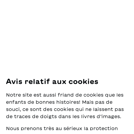
OSL Œuvre Suisse
des Lectures
pour la Jeunesse
Pfingstweidstrasse 16
8005 Zürich
E-Mail:
office@sjw.ch
Tel: +41 44 462 49 40
Suivez-nous
Avis relatif aux cookies
Instagram
Notre site est aussi friand de cookies que les
Facebook
enfants de bonnes histoires! Mais pas de
souci, ce sont des cookies qui ne laissent pas
Service de livraison
de traces de doigts dans les livres d’images.
Nous prenons très au sérieux la protection
Librairie