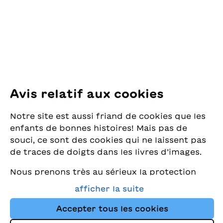
Pfingstweidstrasse 16
8005 Zürich
E-Mail:
office@sjw.ch
Tel: +41 44 462 49 40
Suivez-nous
Avis relatif aux cookies
Instagram
Notre site est aussi friand de cookies que les
Facebook
enfants de bonnes histoires! Mais pas de
souci, ce sont des cookies qui ne laissent pas
Service de livraison
de traces de doigts dans les livres d’images.
Nous prenons très au sérieux la protection
Librairie
de vos données et nous tenons à ce que vous
afficher la suite
trouviez toujours les meilleurs livres pour
Médias
enfants dans notre assortiment. Ce site
Accepter tous les cookies
utilise des cookies et d'autres technologies