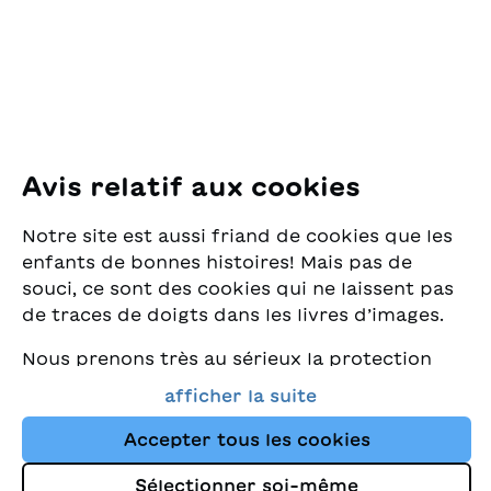
8005 Zürich
E-Mail:
office@sjw.ch
Tel: +41 44 462 49 40
Suivez-nous
Avis relatif aux cookies
Instagram
Notre site est aussi friand de cookies que les
Facebook
enfants de bonnes histoires! Mais pas de
souci, ce sont des cookies qui ne laissent pas
Service de livraison
de traces de doigts dans les livres d’images.
Nous prenons très au sérieux la protection
Librairie
de vos données et nous tenons à ce que vous
afficher la suite
trouviez toujours les meilleurs livres pour
Médias
enfants dans notre assortiment. Ce site
Accepter tous les cookies
utilise des cookies et d'autres technologies
Sélectionner soi-même
de suivi pour améliorer constamment la