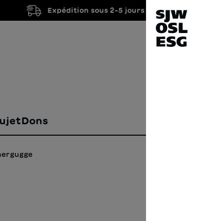
Expédition sous 2-5 jours ouvrés
ujet
Dons
chergugge