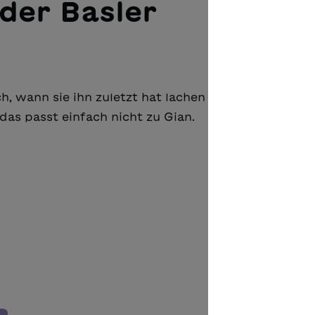
der Basler
ch, wann sie ihn zuletzt hat lachen sehen. Er hat zu 
l das passt einfach nicht zu Gian.