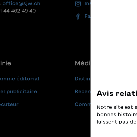
:
office@sjw.ch
Instagram
41 44 462 49 40
Facebook
irie
Médias
amme éditorial
Distinctions
el publicitaire
Recensions
Avis relat
ocuteur
Communiqués de pres
Notre site est 
bonnes histoire
laissent pas de
Nous prenons t