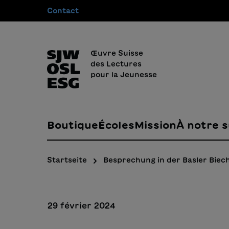
Contact
recherche
Passer à la navigation principale
Œuvre Suisse
des Lectures
pour la Jeunesse
Boutique
Écoles
Mission
À notre s
Startseite
Besprechung in der Basler Bie
29 février 2024