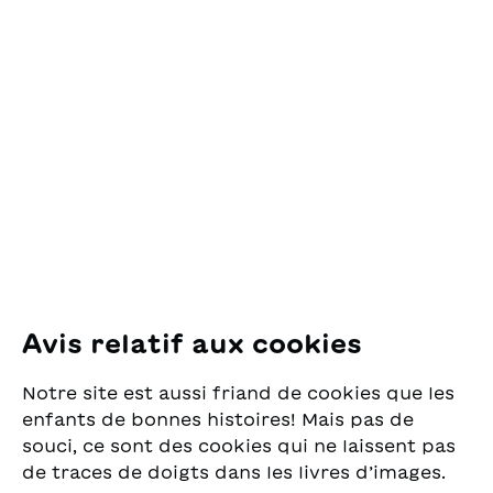
poter far funzionare la
Contact
vita nell’arnia.Finché un
giorno Goccia d’oro si
OSL Œuvre Suisse
accorge che la sua vita e
des Lectures
quella delle sue sorelle
pour la Jeunesse
sta per cambiare, sta
Pfingstweidstrasse 16
succedendo qualcosa di
8005 Zürich
strano nell’arnia. Ma
cosa? Riedizione di una
delle avventure più
E-Mail:
office@sjw.ch
apprezzate scritte da
Tel: +41 44 462 49 40
Carla Vicari-De Righetti e
illustrate da Corrado
Mordasini.
Suivez-nous
Avis relatif aux cookies
Instagram
Notre site est aussi friand de cookies que les
Facebook
enfants de bonnes histoires! Mais pas de
souci, ce sont des cookies qui ne laissent pas
Service de livraison
de traces de doigts dans les livres d’images.