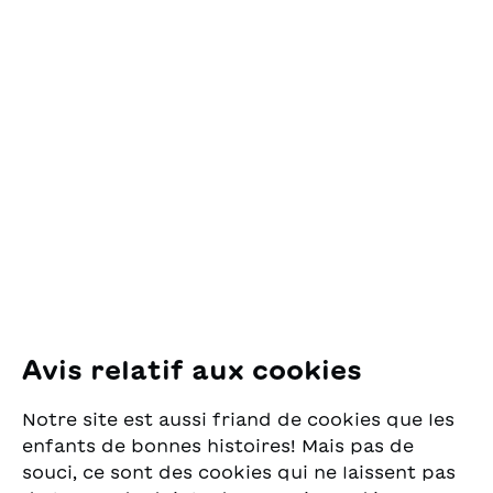
come la gioia
possono essere ritaglate
dell'abbraccio di un
e piegate per creare gli
Contact
proprio caro dopo una
animali del racconto.
catastrofe che ha
OSL Œuvre Suisse
sconvolto in territorio
des Lectures
della bassa Val di Blenio,
pour la Jeunesse
non mutano col passare
Pfingstweidstrasse 16
del tempo.
8005 Zürich
E-Mail:
office@sjw.ch
Tel: +41 44 462 49 40
Suivez-nous
Avis relatif aux cookies
Instagram
Notre site est aussi friand de cookies que les
Facebook
enfants de bonnes histoires! Mais pas de
souci, ce sont des cookies qui ne laissent pas