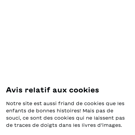
Contact
OSL Œuvre Suisse
des Lectures
pour la Jeunesse
Pfingstweidstrasse 16
8005 Zürich
E-Mail:
office@sjw.ch
Tel: +41 44 462 49 40
Suivez-nous
Avis relatif aux cookies
Instagram
Notre site est aussi friand de cookies que les
Facebook
enfants de bonnes histoires! Mais pas de
souci, ce sont des cookies qui ne laissent pas
Service de livraison
de traces de doigts dans les livres d’images.