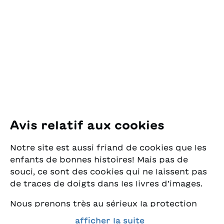
des Lectures
pour la Jeunesse
Pfingstweidstrasse 16
8005 Zürich
E-Mail:
office@sjw.ch
Tel: +41 44 462 49 40
Suivez-nous
Avis relatif aux cookies
Instagram
Notre site est aussi friand de cookies que les
Facebook
enfants de bonnes histoires! Mais pas de
souci, ce sont des cookies qui ne laissent pas
Service de livraison
de traces de doigts dans les livres d’images.
Nous prenons très au sérieux la protection
Librairie
de vos données et nous tenons à ce que vous
afficher la suite