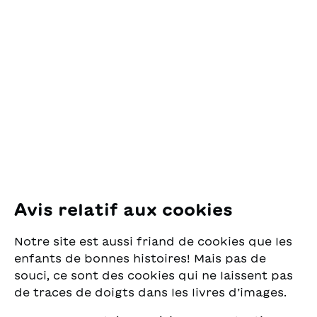
Contact
evitare quell’umiliazione
direttamente dalle Mille
senza perdere la propria
e una notte. Realtà e
OSL Œuvre Suisse
dignità. La speranza sta
fantasia che si
des Lectures
tutta nel treno che ogni
incrociano
pour la Jeunesse
notte passa vicino alla
continuamente sino ad
Pfingstweidstrasse 16
tenda del circo.
un finale dove l’auspicio
8005 Zürich
per la pace è
rappresentato dalla
metafora di un volo
E-Mail:
office@sjw.ch
senza dolore e confini.
Tel: +41 44 462 49 40
Suivez-nous
Avis relatif aux cookies
Instagram
Notre site est aussi friand de cookies que les
Facebook
enfants de bonnes histoires! Mais pas de
souci, ce sont des cookies qui ne laissent pas
Service de livraison
de traces de doigts dans les livres d’images.