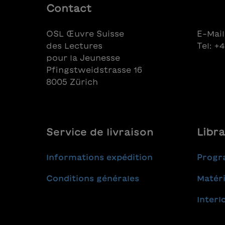
Messi, 
Contact
Bachman
Antoine
OSL Œuvre Suisse
E-Mail
Behram
des Lectures
Tel: +
calcio 
pour la Jeunesse
Xhaka, 
Pfingstweidstrasse 16
MbappéC
Lia Wäl
8005 Zürich
Lehma
Service de livraison
Libra
Informations expédition
Progr
Conditions générales
Matéri
Interl