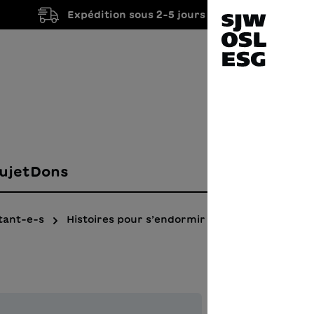
Expédition sous 2-5 jours ouvrés
ujet
Dons
tant-e-s
Histoires pour s’endormir
Il c