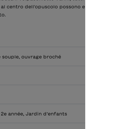
 al centro dell'opuscolo possono essere ritaglate e
to.
 souple, ouvrage broché
 2e année, Jardin d’enfants