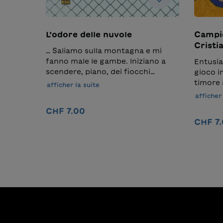
L’odore delle nuvole
Campio
Cristi
… Saliamo sulla montagna e mi
Shaqir
fanno male le gambe. Iniziano a
Entusias
scendere, piano, dei fiocchi
gioco i
bianchi. Si chiama neve, lo so, ma
timore 
afficher la suite
non l’ho mai vista prima e non
hanno f
afficher 
sapevo che fosse così fredda…
Xherdan
CHF 7.00
Ibrahim
CHF 7
conosc
non ad
Ajouter au panier
tutte le
contrad
calciat
comune:
propria
talenti
Anna Al
serie:C