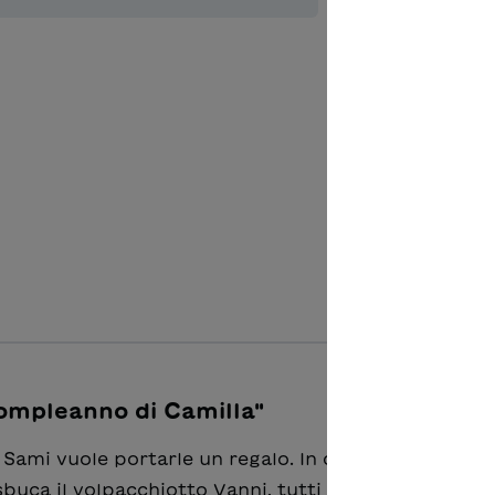
Quantité de p
Ajouter à 
compleanno di Camilla"
 Sami vuole portarle un regalo. In cammino incontra
sbuca il volpacchiotto Vanni, tutti si spaventano, p