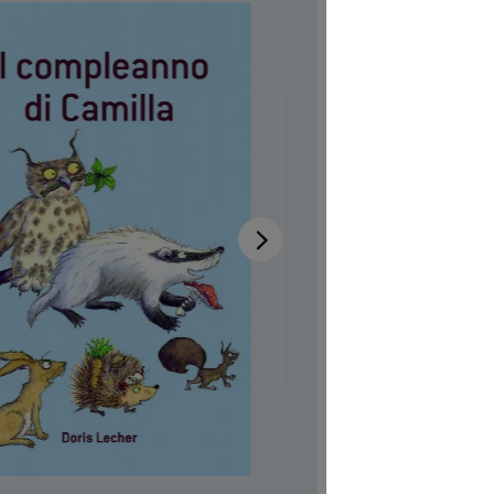
Cami
Disponib
Auteur-tri
Illustrateur
Aussi dispo
Französisch
Réf. produi
CHF 7.00
Prix TTC, fr
Couvertur