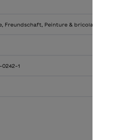
, Freundschaft, Peinture & bricolage
-0242-1