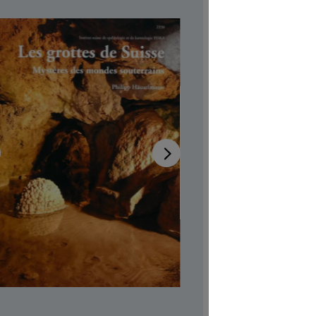
Suis
des
sout
Disponib
Auteur-tri
Illustrateur
Aussi dispo
Réf. produi
CHF 4.00
Prix TTC, fr