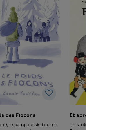
ds des Flocons
Et après ?
ane, le camp de ski tourne
L’histoire illustrée de Vera