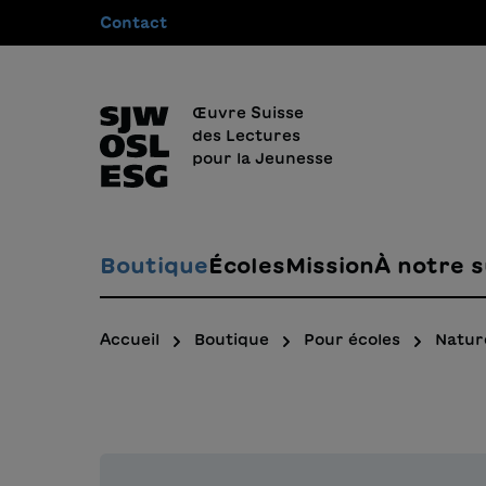
Contact
recherche
Passer à la navigation principale
Œuvre Suisse
des Lectures
pour la Jeunesse
Boutique
Écoles
Mission
À notre s
Accueil
Boutique
Pour écoles
Natur