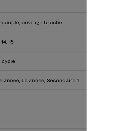
 souple, ouvrage broché
, 14, 15
e cycle
e année, 6e année, Secondaire 1