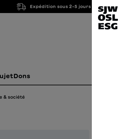
Expédition sous 2-5 jours ouvrés
ujet
Dons
e & société
Les 