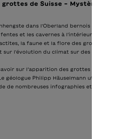
s grottes de Suisse – Mystères des mond
enhengste dans l'Oberland bernois figurent parmi le
fentes et les cavernes à l'intérieur de notre terre s
ctites, la faune et la flore des grottes. Ils renseign
 sur l'évolution du climat sur des milliers d'années.
oir sur l’apparition des grottes et leur exploration
. Le géologue Philipp Häuselmann utilise un langage 
ide de nombreuses infographies et éveiller l'envie d’