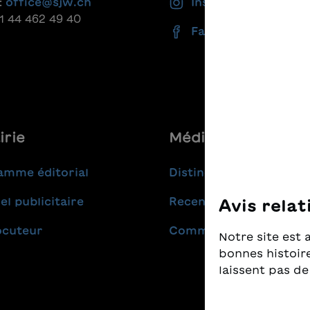
:
office@sjw.ch
Instagram
41 44 462 49 40
Facebook
irie
Médias
amme éditorial
Distinctions
el publicitaire
Recensions
Avis relat
ocuteur
Communiqués de pres
Notre site est 
bonnes histoire
laissent pas de
Nous prenons t