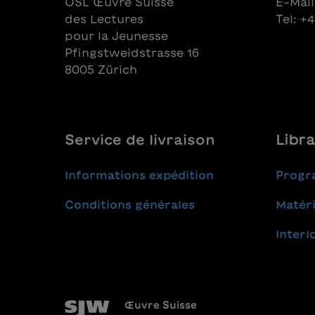
OSL Œuvre Suisse
E-Mail
Sándor Marazza
des Lectures
Tel: +
pour la Jeunesse
Pfingstweidstrasse 16
8005 Zürich
Service de livraison
Libra
Informations expédition
Progr
Conditions générales
Matéri
Interl
Œuvre Suisse