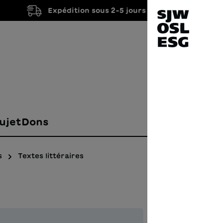
Expédition sous 2-5 jours ouvrés
ujet
Dons
s
Textes littéraires
Un i