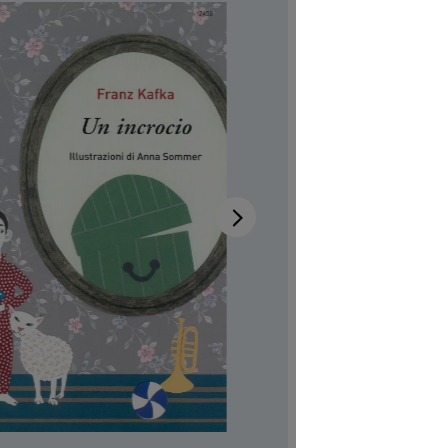
Disponib
Auteur-tri
Illustrateur
Aussi dispo
Réf. produi
CHF 7.00
Prix TTC, fr
Couvertur
Quantité de p