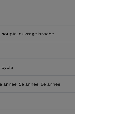
 souple, ouvrage broché
e cycle
e année, 5e année, 6e année