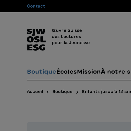
Contact
recherche
Passer à la navigation principale
Œuvre Suisse
des Lectures
pour la Jeunesse
Boutique
Écoles
Mission
À notre s
Accueil
Boutique
Enfants jusqu’à 12 an