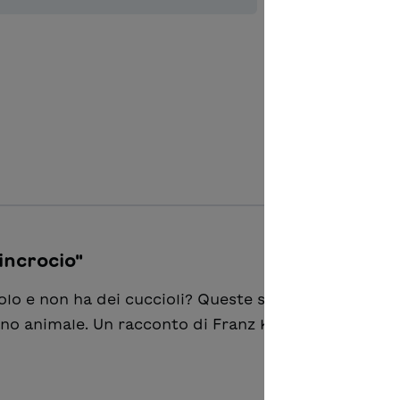
Ajouter à 
incrocio"
solo e non ha dei cuccioli? Queste sono le domande 
no animale. Un racconto di Franz Kafka.