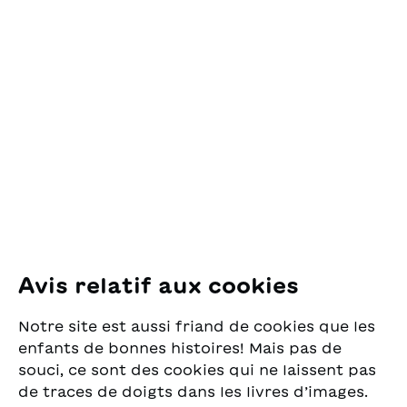
Così, il giorno in cui la
Contact
mamma la porta alla
vecchia casa dei nonni ,
OSL Œuvre Suisse
scopre dei semi, se ne
des Lectures
impossessa e…
pour la Jeunesse
Pfingstweidstrasse 16
8005 Zürich
E-Mail:
office@sjw.ch
Tel: +41 44 462 49 40
Suivez-nous
Avis relatif aux cookies
Instagram
Notre site est aussi friand de cookies que les
Facebook
enfants de bonnes histoires! Mais pas de
souci, ce sont des cookies qui ne laissent pas
Service de livraison
de traces de doigts dans les livres d’images.