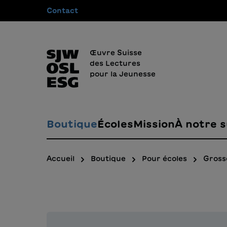
Contact
recherche
Passer à la navigation principale
Œuvre Suisse
des Lectures
pour la Jeunesse
Boutique
Écoles
Mission
À notre s
Accueil
Boutique
Pour écoles
Gross