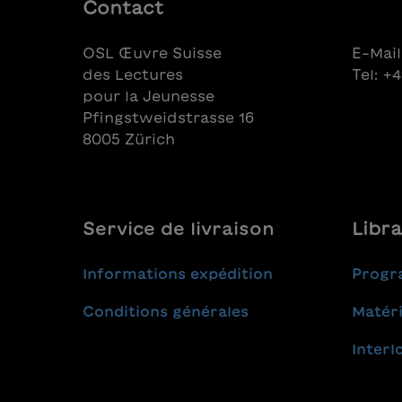
anche di speranza.
con altr
Contact
età!
OSL Œuvre Suisse
E-Mail
des Lectures
Tel: +
pour la Jeunesse
Pfingstweidstrasse 16
8005 Zürich
Service de livraison
Libra
Informations expédition
Progr
Conditions générales
Matéri
Interl