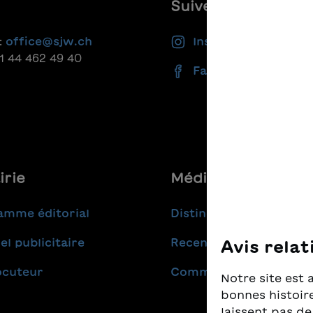
i lettori e lettrici di ogni
Suivez-nous
:
office@sjw.ch
Instagram
41 44 462 49 40
Facebook
irie
Médias
amme éditorial
Distinctions
el publicitaire
Recensions
Avis relat
ocuteur
Communiqués de pres
Notre site est 
bonnes histoire
laissent pas de