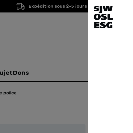
Expédition sous 2-5 jours ouvrés
ujet
Dons
e police
L'al