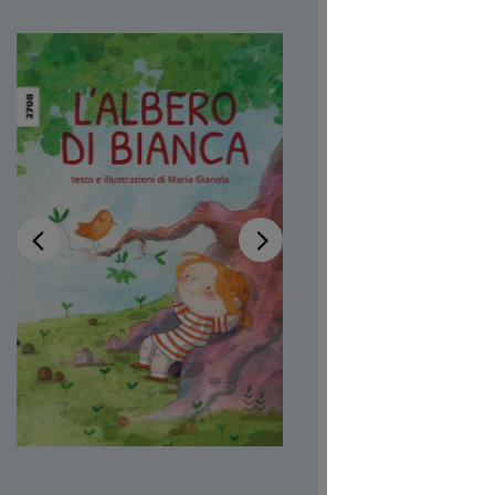
Disponib
Auteur-tri
Illustrateur
Réf. produi
CHF 7.00
Prix TTC, fr
Couvertur
Quantité de p