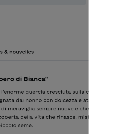
Ajouter à 
s & nouvelles
bero di Bianca"
e l’enorme quercia cresciuta sulla collina sembra do
agnata dal nonno con dolcezza e attenzione, Bianca
e di meraviglia sempre nuove e che le stagioni si al
scoperta della vita che rinasce, misteriosamente nas
piccolo seme.