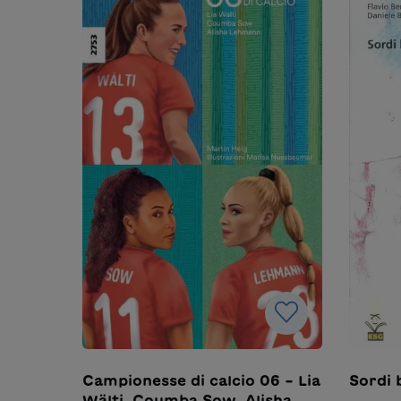
Campionesse di calcio 06 – Lia
Sordi b
Wälti, Coumba Sow, Alisha