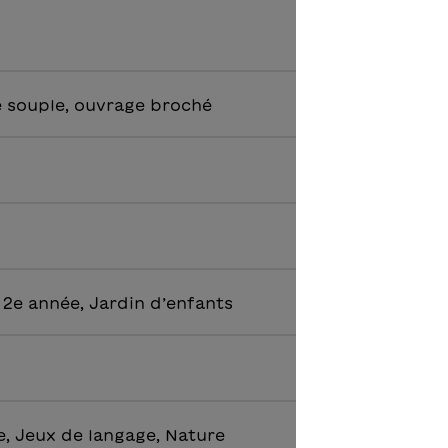
 souple, ouvrage broché
 2e année, Jardin d’enfants
e, Jeux de langage, Nature