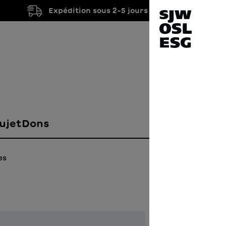
Expédition sous 2-5 jours ouvrés
ujet
Dons
es
Fila