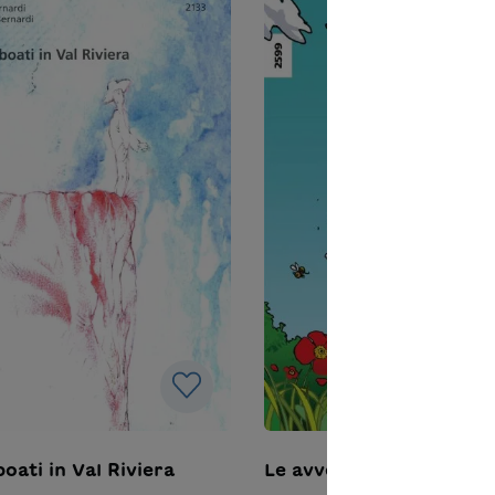
oati in Val Riviera
Le avventure di goccia 