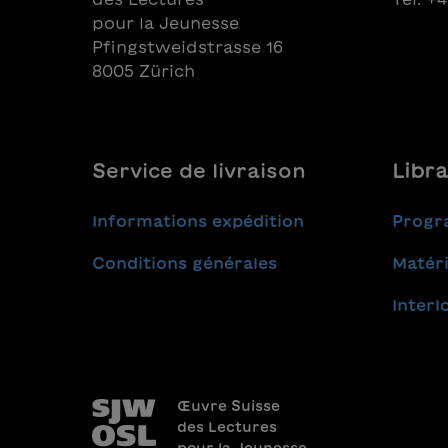
Zlatan IbrahimovićCampioni di
pour la Jeunesse
calcio 02 - Lionel Messi, Gianluigi
Pfingstweidstrasse 16
Buffon, Ramona
BachmannCampioni di calcio 03 -
8005 Zürich
Antoine Griezmann, Valon
Behrami, NeymarCampioni di
calcio 04 - Harry Kane, Granit
Xhaka, Kylian Mbappé
Service de livraison
Libra
Informations expédition
Progr
Conditions générales
Matéri
Interl
Œuvre Suisse
des Lectures
pour la Jeunesse