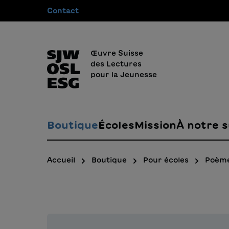
Contact
recherche
Passer à la navigation principale
Œuvre Suisse
des Lectures
pour la Jeunesse
Boutique
Écoles
Mission
À notre s
Accueil
Boutique
Pour écoles
Poèm