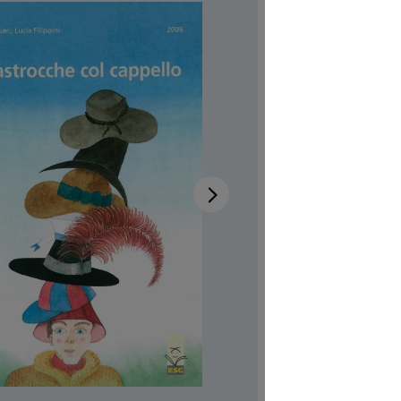
capp
Disponib
Auteur-tri
Illustrateur
Réf. produi
CHF 7.00
Prix TTC, fr
Couvertur
Quantité de p