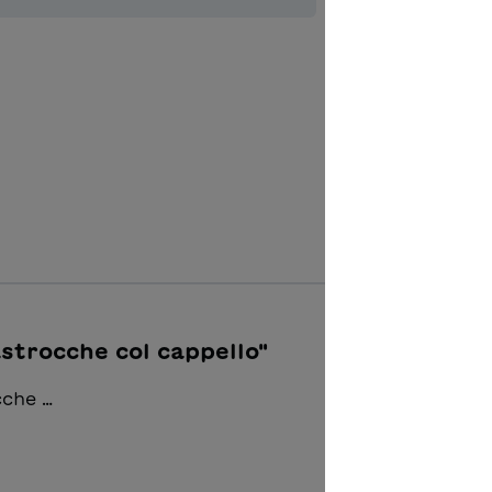
Ajouter à 
astrocche col cappello"
cche …