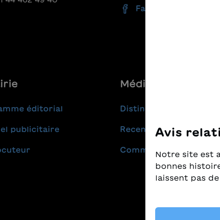
Facebook
irie
Médias
amme éditorial
Distinctions
el publicitaire
Recensions
Avis relat
ocuteur
Communiqués de pres
Notre site est 
bonnes histoire
laissent pas de
Nous prenons t
nous tenons à c