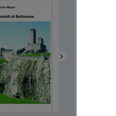
Bell
Disponib
Auteur-tri
Illustrateur
Réf. produi
CHF 7.00
Prix TTC, fr
Couvertur