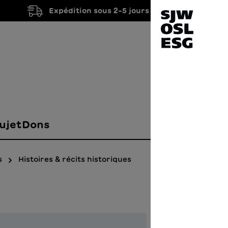
Expédition sous 2-5 jours ouvrés
ujet
Dons
s
Histoires & récits historiques
I cas