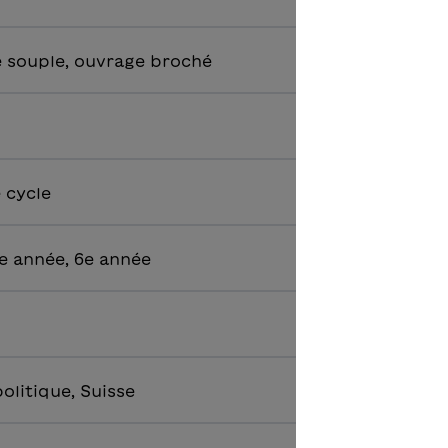
 souple, ouvrage broché
e cycle
e année, 6e année
politique, Suisse