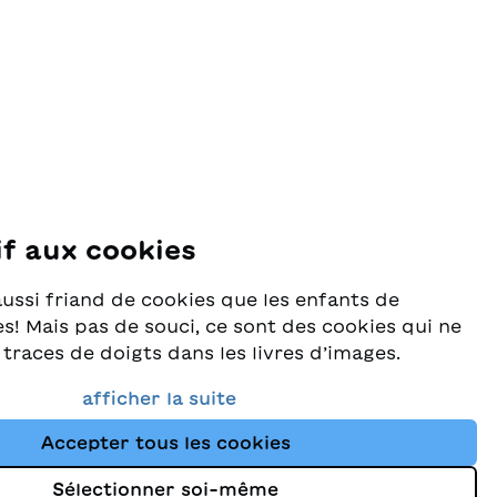
cose, sta anche il suo catino rosso.
if aux cookies
se
aussi friand de cookies que les enfants de
s! Mais pas de souci, ce sont des cookies qui ne
 traces de doigts dans les livres d’images.
rès au sérieux la protection de vos données et
afficher la suite
e que vous trouviez toujours les meilleurs
Accepter tous les cookies
ants dans notre assortiment. Ce site utilise des
tion des données
tres technologies de suivi pour améliorer
Sélectionner soi-même