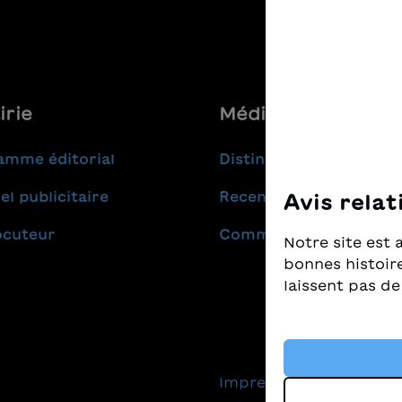
irie
Médias
amme éditorial
Distinctions
el publicitaire
Recensions
Avis relat
ocuteur
Communiqués de pres
Notre site est 
bonnes histoire
laissent pas de
Nous prenons t
nous tenons à c
livres pour enf
Impressum
Protec
cookies et d'au