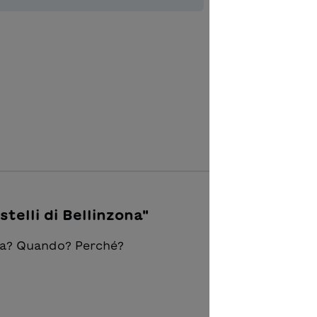
Ajouter à 
stelli di Bellinzona"
zona? Quando? Perché?