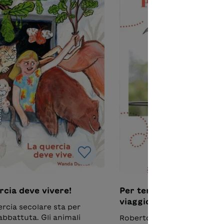
rcia deve vivere!
Per terra e per mare – I
viaggio delle rondini
rcia secolare sta per
attraverso l’Europa e l’
abbattuta. Gli animali
Roberto è un bambino di o