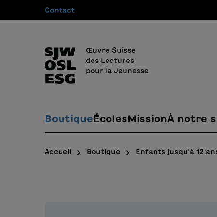
Contact
recherche
Passer à la navigation principale
Œuvre Suisse
des Lectures
pour la Jeunesse
Boutique
Écoles
Mission
À notre s
Accueil
Boutique
Enfants jusqu’à 12 an