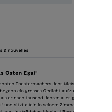
Ajouter à 
s & nouvelles
as Osten Egal"
nten Theatermachers Jens Nielsen: Ein Mann, der 
begann ein grosses Gedicht aufzusagen, die Mensc
als er nach tausend Jahren alles gesagt hatte. Ode
l" und sitzt allein in seinem Zimmerchen. Auf einmal
nd geht ins Mädchen hinein. Während Menschen, Hau