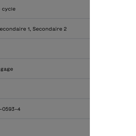
e cycle
econdaire 1, Secondaire 2
ngage
-0593-4