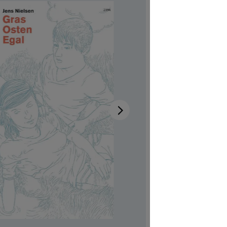
Disponib
Auteur-tri
Illustrateur
Aussi dispo
Réf. produi
CHF 7.00
Prix TTC, fr
Couvertur
Quantité de p