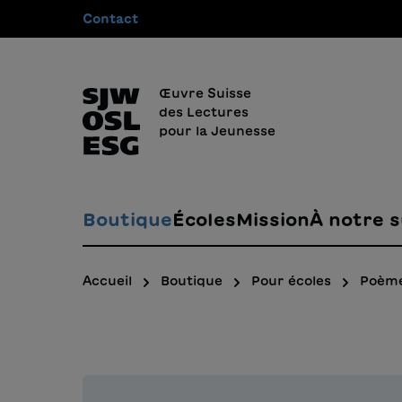
Contact
recherche
Passer à la navigation principale
Œuvre Suisse
des Lectures
pour la Jeunesse
Boutique
Écoles
Mission
À notre s
Accueil
Boutique
Pour écoles
Poèm