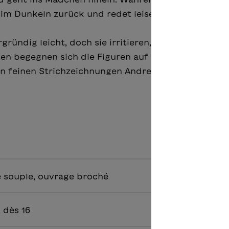
m im Dunkeln zurück und redet leise mit seiner Haut
ründig leicht, doch sie irritieren, denn in diesen
n begegnen sich die Figuren auf einer seltsamen
n feinen Strichzeichnungen Andrea Gefes.
 souple, ouvrage broché
5, dès 16