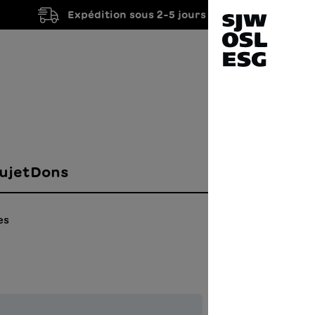
Expédition sous 2-5 jours ouvrés
ujet
Dons
es
Gras