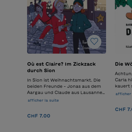
Où est Claire? Im Zickzack
Die Wö
durch Sion
Achtung
Carla h
In Sion ist Weihnachtsmarkt. Die
kauert 
beiden Freunde – Jonas aus dem
Wölfe s
Aargau und Claude aus Lausanne –
afficher 
Eine ga
arbeiten an einem Käsestand und
afficher la suite
und dre
versuchen, den angeblich besten
CHF 7
spanne
Käse der Welt marktschreierisch
CHF 7.00
Vorschu
unter die Leute zu bringen. Jonas
geback
bemerkt vorerst nicht, dass sein
Ajouter au panier
Alphabe
Freund noch etwas ganz anderes