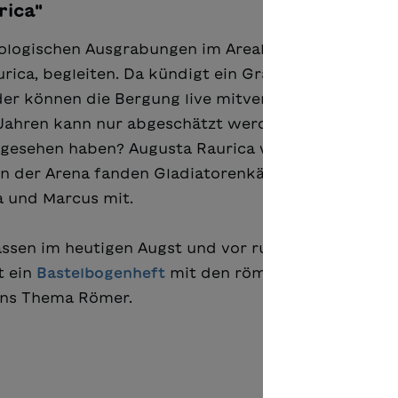
rica"
äologischen Ausgrabungen im Areal Schmidmatt in
ica, begleiten. Da kündigt ein Grabungsleiter eine
der können die Bergung live mitverfolgen.
ahren kann nur abgeschätzt werden. Hier lebten Li
sgesehen haben? Augusta Raurica war damals ein
In der Arena fanden Gladiatorenkämpfe statt und 
a und Marcus mit.
assen im heutigen Augst und vor rund 2000 Jahren 
t ein
Bastelbogenheft
mit den römischen Gebäuden
 ins Thema Römer.