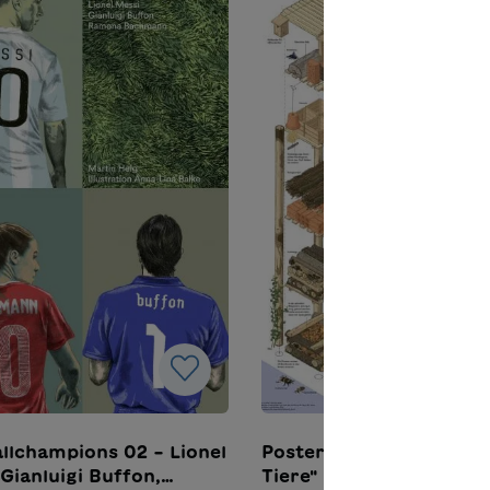
llchampions 02 – Lionel
Poster "Ein Hochhaus f
 Gianluigi Buffon,
Tiere"