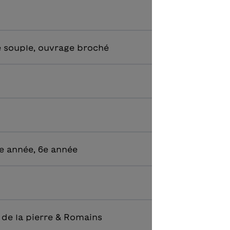
 souple, ouvrage broché
e année, 6e année
 de la pierre & Romains