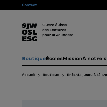
Contact
recherche
Passer à la navigation principale
Œuvre Suisse
des Lectures
pour la Jeunesse
Boutique
Écoles
Mission
À notre s
Accueil
Boutique
Enfants jusqu’à 12 an