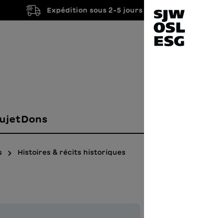
Expédition sous 2-5 jours ouvrés
ujet
Dons
s
Histoires & récits historiques
Glüc