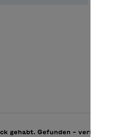
Couvertur
Quantité de p
Ajouter à 
ück gehabt. Gefunden – verloren –