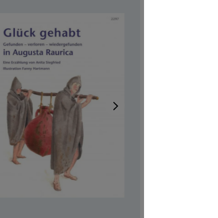
Gefu
– wi
Augu
Disponib
Auteur-tri
Illustrateur
Réf. produi
CHF 4.00
Prix TTC, fr