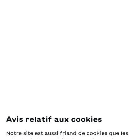
uccelli lontano dai
avventure estive,
coltivi. Eppure in questa
divertenti e avvincenti,
storia succede proprio
di un gruppo di ragazzini
così....
in riva a una città che al
tempo disponeva di tanti
Contact
spazi verdi.
OSL Œuvre Suisse
des Lectures
pour la Jeunesse
Pfingstweidstrasse 16
8005 Zürich
E-Mail:
office@sjw.ch
Tel: +41 44 462 49 40
Suivez-nous
Avis relatif aux cookies
Instagram
Notre site est aussi friand de cookies que les
Facebook