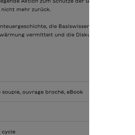
regende Aktion zum Schutze der Gletscher plant, st
 nicht mehr zurück.
enteuergeschichte, die Basiswissen zu Themen wie
erwärmung vermittelt und die Diskussionen zum Th
 souple, ouvrage broché, eBook
e cycle