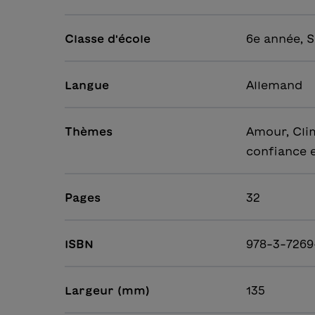
Classe d'école
6e année, S
Langue
Allemand
Thèmes
Amour, Clim
confiance e
Pages
32
ISBN
978-3-7269
Largeur (mm)
135