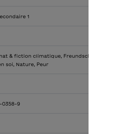
econdaire 1
at & fiction climatique, Freundschaft, Identité &
n soi, Nature, Peur
-0358-9