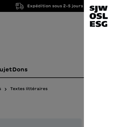
Expédition sous 2-5 jours ouvrés
ujet
Dons
s
Textes littéraires
Die 