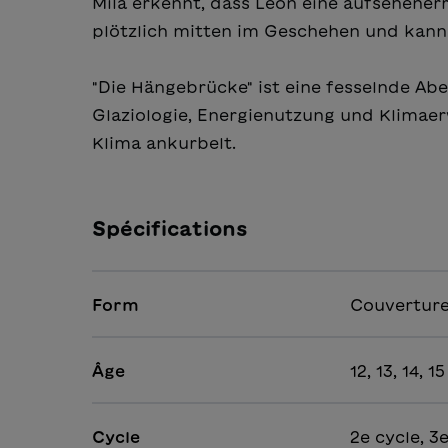
Mila erkennt, dass Leon eine aufsehener
plötzlich mitten im Geschehen und kann
"Die Hängebrücke" ist eine fesselnde Ab
Glaziologie, Energienutzung und Klima
Klima ankurbelt.
Spécifications
Form
Couverture
Âge
12, 13, 14, 15
Cycle
2e cycle, 3