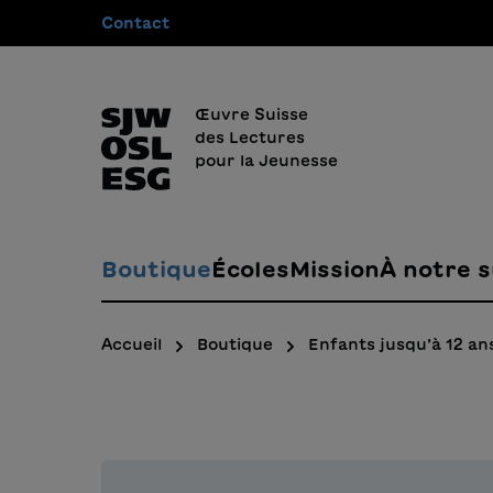
Contact
recherche
Passer à la navigation principale
Œuvre Suisse
des Lectures
pour la Jeunesse
Boutique
Écoles
Mission
À notre s
Accueil
Boutique
Enfants jusqu’à 12 an