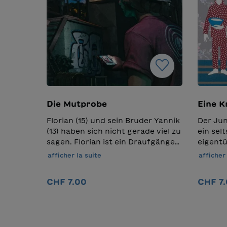
Die Mutprobe
Eine K
Florian (15) und sein Bruder Yannik
Der Jun
(13) haben sich nicht gerade viel zu
ein sel
sagen. Florian ist ein Draufgänger,
eigentü
der ehrgeizige Yannik will
Kätzche
afficher la suite
afficher 
Profifussballer werden. Eine
und zah
misslungene Mutprobe und der
Schaffe
CHF 7.00
CHF 7
einsetzende Medienrummel
bei den
bringen die beiden vollends
Schafsk
Ajouter au panier
auseinander. Bis sich Samira
Sonnta
einmischt. Aber auch sie kann
und ste