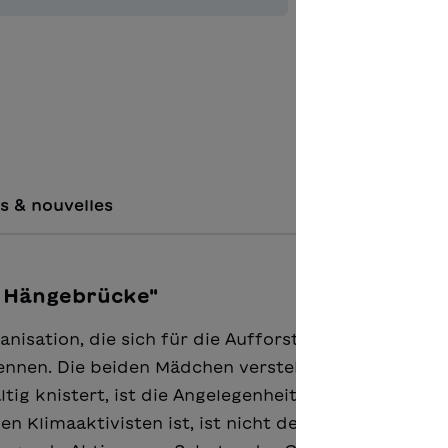
Ajouter à 
Unterric
s & nouvelles
e Hängebrücke"
nisation, die sich für die Aufforstung von Bannwä
kennen. Die beiden Mädchen verstehen sich auf Anhi
ig knistert, ist die Angelegenheit komplizierter. U
 Klimaaktivisten ist, ist nicht der einzige Grund. 