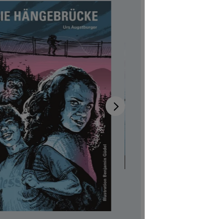
Disponib
Auteur-tri
Illustrateur
Réf. produi
CHF 7.00
Prix TTC, fr
Couvertur
Quantité de p