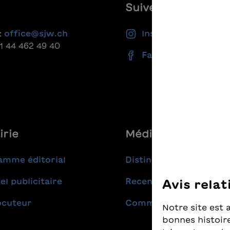
Suivez-nous
:
office@sjw.ch
Instagram
41 44 462 49 40
Facebook
irie
Médias
amme éditorial
Distinctions
el publicitaire
Recensions
Avis relat
ocuteur
Communiqués de pres
Notre site est 
bonnes histoire