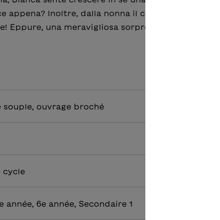
e appena? Inoltre, dalla nonna il cellulare non pren
te! Eppure, una meravigliosa sorpresa è dietro l’ang
 souple, ouvrage broché
e cycle
e année, 6e année, Secondaire 1