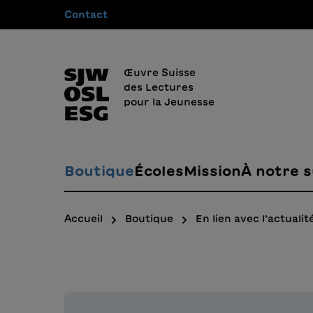
Contact
recherche
Passer à la navigation principale
Œuvre Suisse
des Lectures
pour la Jeunesse
Boutique
Écoles
Mission
À notre s
Accueil
Boutique
En lien avec l’actualit