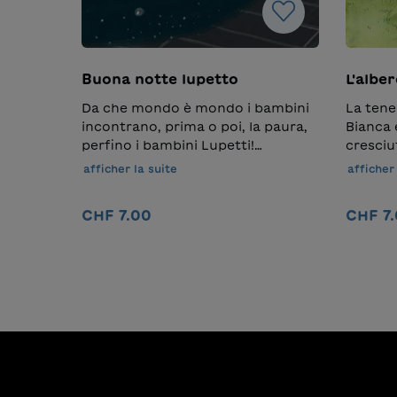
Buona notte lupetto
L'albe
Da che mondo è mondo i bambini
La tene
incontrano, prima o poi, la paura,
Bianca 
perfino i bambini Lupetti!
cresciu
Spaventa e affascina la paura, la si
dover fi
afficher la suite
afficher 
fugge e la si rincorre, ma in
dell’au
qualche modo, bisogna fare i conti
nonno c
CHF 7.00
CHF 7
con Ombre, Mostri, Fantasmi,
Bianca 
Scheletri, Buio anche se si ha la
è piena 
Ajouter au panier
fortuna di avere accanto un papà
sempre 
coraggioso e una mamma
alterna
amorevole.
Un viag
che rin
nascost
prezios
seme.Sc