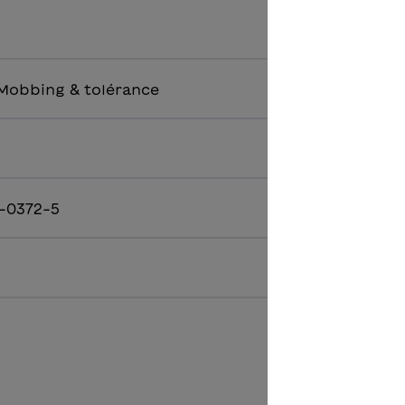
 Mobbing & tolérance
-0372-5