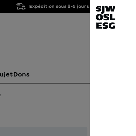
Expédition sous 2-5 jours ouvrés
ujet
Dons
é
Una 