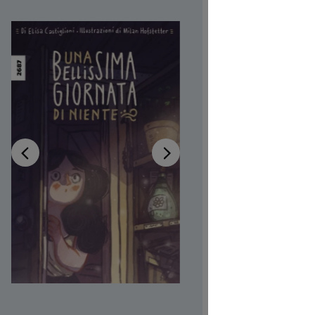
gior
Disponib
Auteur-tri
Illustrateur
Réf. produi
CHF 7.00
Prix TTC, fr
Couvertur
Quantité de p