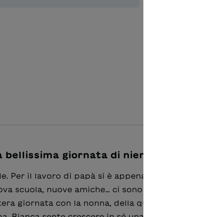
Ajouter à 
 bellissima giornata di niente"
 Per il lavoro di papà si è appena trasferita a Mila
va scuola, nuove amiche… ci sono molte incognite c
tera giornata con la nonna, della quale sa ben poco.
a, Bianca sente crescere in sé una tempesta: cosa 