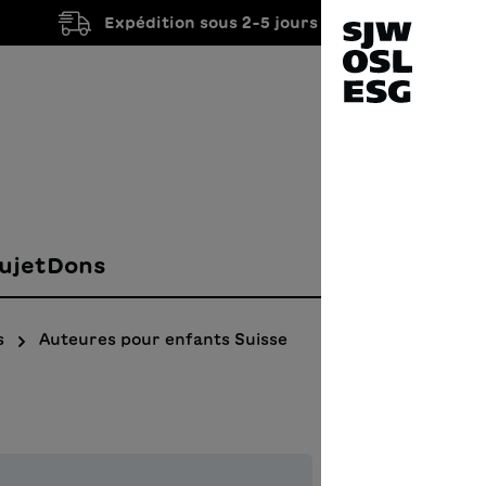
Expédition sous 2-5 jours ouvrés
ujet
Dons
s
Auteures pour enfants Suisse
NIN