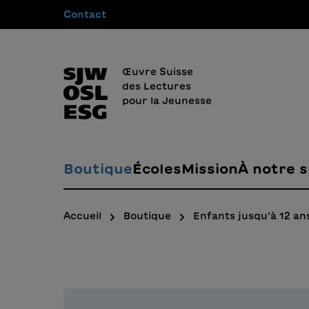
Contact
recherche
Passer à la navigation principale
Œuvre Suisse
des Lectures
pour la Jeunesse
Boutique
Écoles
Mission
À notre s
Accueil
Boutique
Enfants jusqu’à 12 an