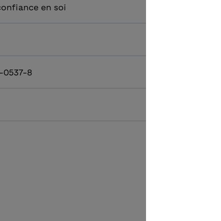
confiance en soi
-0537-8