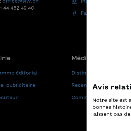
:
office@sjw.ch
Instagram
daraus hervorzugehen.Mit
41 44 462 49 40
kostenlosem Bastelbogen
Facebook
Herunterladen.
irie
Médias
amme éditorial
Distinctions
el publicitaire
Recensions
Avis relat
ocuteur
Communiqués de pres
Notre site est 
bonnes histoire
laissent pas de
Nous prenons t