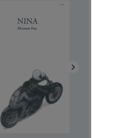
Disponib
Auteur-tri
Illustrateur
Réf. produi
CHF 7.00
Prix TTC, fr
Couvertur
Quantité de p