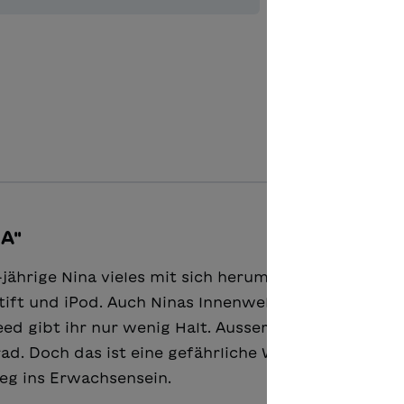
Ajouter à 
NA"
7-jährige Nina vieles mit sich herum: Mundharmonika
tift und iPod. Auch Ninas Innenwelt ist reich, wenn
ed gibt ihr nur wenig Halt. Ausser ein wenig bei de
. Doch das ist eine gefährliche Welt. Die Geschic
Weg ins Erwachsensein.