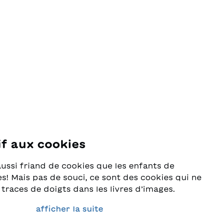
Wuhu findet einen Freund.
 zum
if aux cookies
se
aussi friand de cookies que les enfants de
s! Mais pas de souci, ce sont des cookies qui ne
 traces de doigts dans les livres d’images.
rès au sérieux la protection de vos données et
afficher la suite