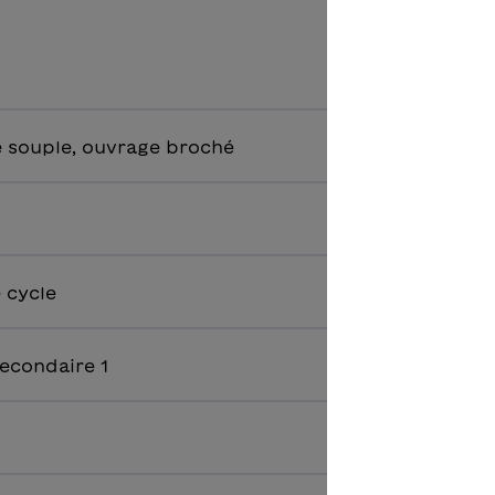
 souple, ouvrage broché
e cycle
econdaire 1