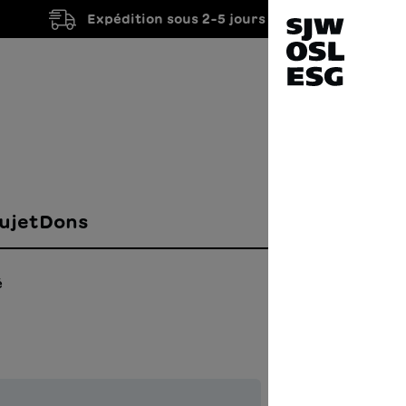
Expédition sous 2-5 jours ouvrés
ujet
Dons
é
La s