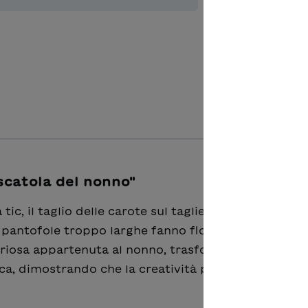
Ajouter à 
scatola del nonno"
tic, il taglio delle carote sul tagliere fa tac, la non
 pantofole troppo larghe fanno flop. Cesare, grazie 
riosa appartenuta al nonno, trasforma la noia di u
ca, dimostrando che la creatività può fiorire anche 