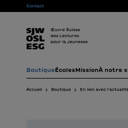
Contact
recherche
Passer à la navigation principale
Œuvre Suisse
des Lectures
pour la Jeunesse
Boutique
Écoles
Mission
À notre s
Accueil
Boutique
En lien avec l’actualit