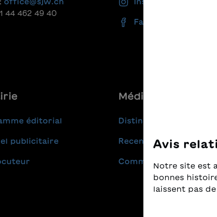
:
office@sjw.ch
Instagram
41 44 462 49 40
Facebook
irie
Médias
amme éditorial
Distinctions
el publicitaire
Recensions
Avis relat
ocuteur
Communiqués de pres
Notre site est 
bonnes histoire
laissent pas de
Nous prenons t