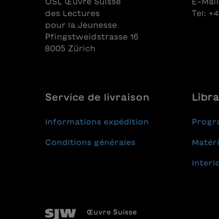
OSL Œuvre Suisse
E-Mail
des Lectures
Tel: +
pour la Jeunesse
Pfingstweidstrasse 16
8005 Zürich
Service de livraison
Libra
Informations expédition
Progr
Conditions générales
Matéri
Interl
Œuvre Suisse