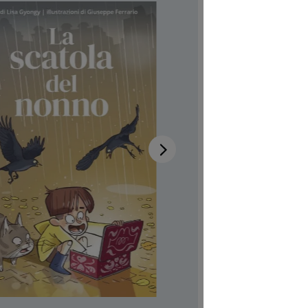
Disponib
Auteur-tri
Illustrateur
Réf. produi
CHF 7.00
Prix TTC, fr
Couvertur
Quantité de p