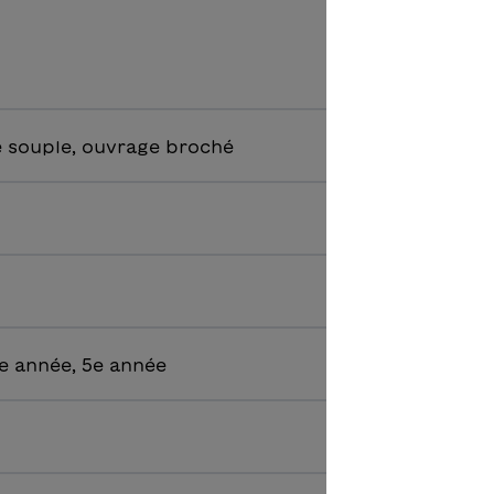
 souple, ouvrage broché
e année, 5e année