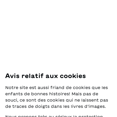
come loro. Le vede
descrivere enormi
OSL Œuvre Suisse
cerchi, incrociare i loro
des Lectures
voli, scendere in
pour la Jeunesse
picchiata sfiorando il
Pfingstweidstrasse 16
suolo. Una notte accade
8005 Zürich
una cosa straordinaria…
E-Mail:
office@sjw.ch
Tel: +41 44 462 49 40
Suivez-nous
Avis relatif aux cookies
Instagram
Notre site est aussi friand de cookies que les
Facebook
enfants de bonnes histoires! Mais pas de
souci, ce sont des cookies qui ne laissent pas
Service de livraison
de traces de doigts dans les livres d’images.
Nous prenons très au sérieux la protection