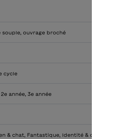
 souple, ouvrage broché
e cycle
 2e année, 3e année
n & chat, Fantastique, Identité & confiance en soi, 