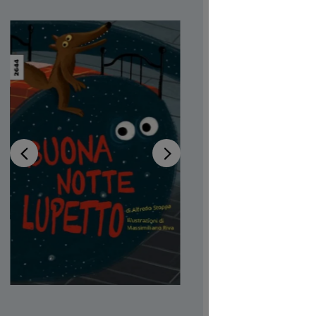
Disponib
Auteur-tri
Illustrateur
Réf. produi
CHF 7.00
Prix TTC, fr
Couvertur
Quantité de p