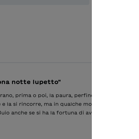
Ajouter à 
ona notte lupetto"
no, prima o poi, la paura, perfino i bambini Lupett
 e la si rincorre, ma in qualche modo, bisogna fare i
Buio anche se si ha la fortuna di avere accanto un 