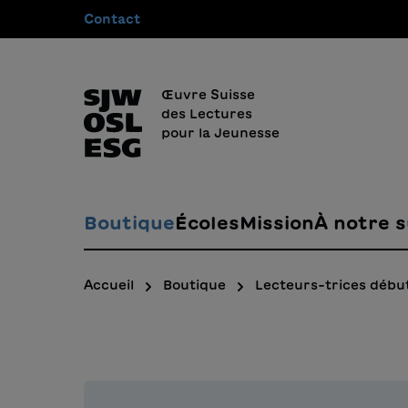
Contact
recherche
Passer à la navigation principale
Œuvre Suisse
des Lectures
pour la Jeunesse
Boutique
Écoles
Mission
À notre s
Accueil
Boutique
Lecteurs-trices débu