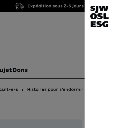
Expédition sous 2-5 jours ouvrés
ujet
Dons
tant-e-s
Histoires pour s’endormir
Buon