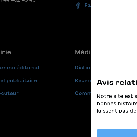
Facebook
irie
Médias
amme éditorial
Distinctions
el publicitaire
Recensions
Avis relat
ocuteur
Communiqués de pres
Notre site est 
bonnes histoire
laissent pas de
Nous prenons t
nous tenons à c