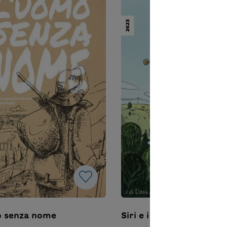
o senza nome
Siri e i super pop-corn