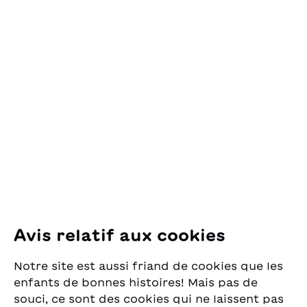
trovare una soluzione
che metterà tutti quanti
d'accordo.
Contact
OSL Œuvre Suisse
des Lectures
pour la Jeunesse
Pfingstweidstrasse 16
8005 Zürich
E-Mail:
office@sjw.ch
Tel: +41 44 462 49 40
Suivez-nous
Avis relatif aux cookies
Instagram
Notre site est aussi friand de cookies que les
Facebook
enfants de bonnes histoires! Mais pas de
souci, ce sont des cookies qui ne laissent pas