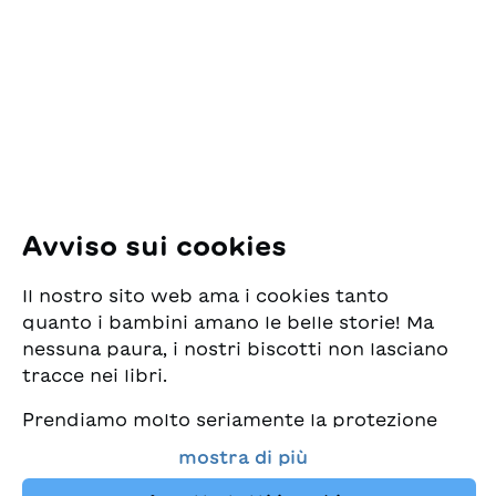
per la Gioventù
Pfingstweidstrasse 16
8005 Zürich
E-Mail:
office@sjw.ch
Tel: +41 44 462 49 40
Seguiteci
Avviso sui cookies
Instagram
Il nostro sito web ama i cookies tanto
Facebook
quanto i bambini amano le belle storie! Ma
nessuna paura, i nostri biscotti non lasciano
Servizio di consegna
tracce nei libri.
Prendiamo molto seriamente la protezione
Commercio librario
dei vostri dati e al tempo stesso desideriamo
mostra di più
che possiate sempre trovare da noi i migliori
Medie