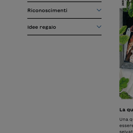
Berna
Riconoscimenti
Idee regalo
La qu
Una q
essere
selvat