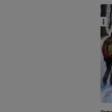
territ
Bleni
del t
Orme