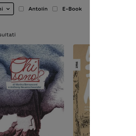
mi
Antolin
E-Book
sultati