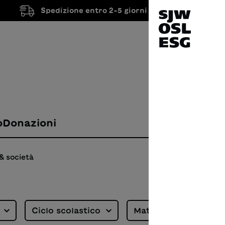
Spedizione entro 2-5 giorni lavorativi
o
Donazioni
& società
à
Ciclo scolastico
Materiali didattici