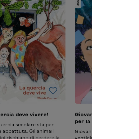
sconi.
ercia deve vivere!
Giovanni Bassanesi – In
per la libertà
uercia secolare sta per
 abbattuta. Gli animali
Giovanni Bassanesi aveva
ici rischiano di perdere la
venticinque anni quando, 