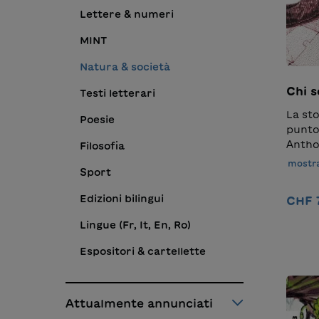
Lettere & numeri
MINT
Natura & società
Chi 
Testi letterari
La sto
Poesie
punto
Anthon
Filosofia
chiede
mostra
Sport
rispo
doman
Edizioni bilingui
CHF 
episod
Dal no
Lingue (Fr, It, En, Ro)
dalla 
adotti
Espositori & cartellette
viaggi
un ba
adult
Attualmente annunciati
racco