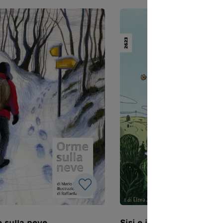
impegnarsi per un mondo
orio della bassa Val di
migliore e a mettere in pra
o, non mutano col passare
ciò che ha letto.Tradotto d
empo.
tedesco da Sándor Marazz
 sulla neve
Siri e i super pop-corn